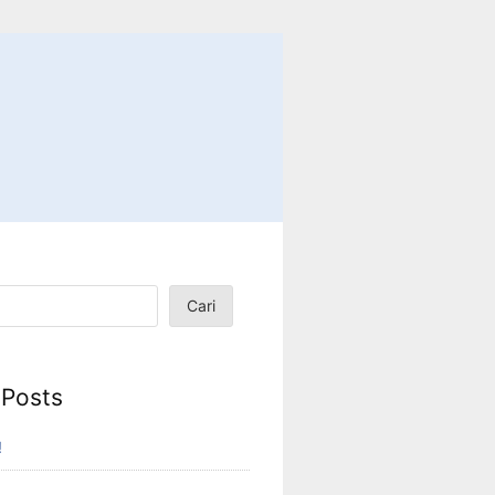
Cari
 Posts
!