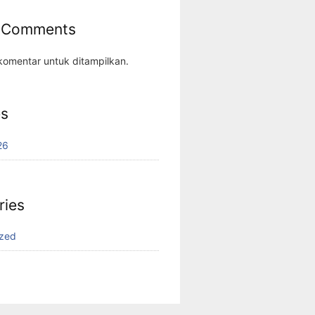
 Comments
komentar untuk ditampilkan.
es
26
ries
ized