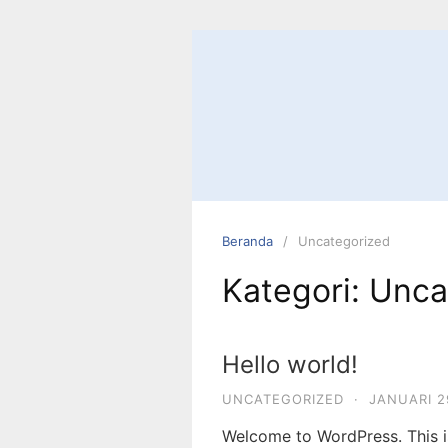
Langsung
ke
konten
Beranda
Uncategorized
Kategori:
Unca
Hello world!
UNCATEGORIZED
·
JANUARI 2
Welcome to WordPress. This is 